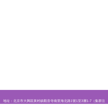
地址：北京市大興區黃村鎮觀音寺南里海北路1號1至3層1-7（集群注