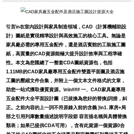
引言\n在室內設計與家具制造領域，CAD（計算機輔助設
計）圖紙是實現精準設計與高效施工的核心工具。無論是
家具廠必需的專用五金配件，還是酒店賓館的工裝施工圖
紙，高質量的CAD資源能極大提升設計效率與工程準確
性。本文為您匯總了一整套CDA圖紙資源包，包括
1.11MB的CAD家具廠專用五金配件雙蓋平面圖及酒店施
工圖的壓縮文件合集，并附上一個文本文件格式的文章，
助您一站式獲取優質資源。\n\n### 一、CAD家具廠專用
五金配件大全平面設計圖（已拔換為您好的替換)詞措，糾
正。之前內容的上一詞不符原錄入前的含義 )\n1.
庫房+局
部之引用列庫數量描述說明字段節 容言描名稱與具體替換
類表；如果已提供CDA可用），含有此資源一個資源0合