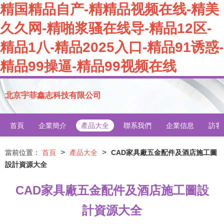
精国精品自产-精精品视频在线-精美
久久网-精啪浆骚在线导-精品12区-
精品1八-精品2025入口-精品91诱惑-
精品99操逼-精品99视频在线
北京宇菲鑫志科技有限公司
首頁
企業簡介
產品大全
聯系我們
企業信息
訪客
>
>
當前位置：
首頁
產品大全
CAD家具廠五金配件及酒店施工圖
設計資源大全
CAD家具廠五金配件及酒店施工圖設
計資源大全