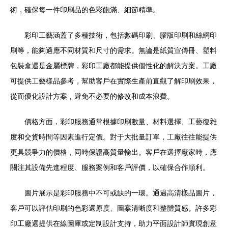
術，確保每一件印刷品的色彩飽滿、細節精準。
彩印工藝涵蓋了多種技術，包括數碼印刷、膠版印刷和絲網印
刷等，能夠適應不同材質和尺寸的需求。無論是紙質宣傳冊、塑料
包裝盒還是金屬標牌，彩印工廠都能提供個性化的解決方案。工廠
可提供工藝樣品參考，幫助客戶在實際生產前直觀了解印刷效果，
從而優化設計方案，避免不必要的修改和成本浪費。
價格方面，彩印服務通常根據印刷數量、材料選擇、工藝復雜
度和交貨時間等因素進行定價。對于大批量訂單，工廠往往能提供
更具競爭力的價格，同時保證高質量輸出。客戶在選擇廠家時，應
關注其設備先進程度、服務案例和客戶評價，以確保合作順利。
圖片展示是彩印服務中不可或缺的一環。通過高清樣品圖片，
客戶可以評估印刷的色彩還原度、圖案清晰度和整體質感。許多彩
印工廠還提供在線圖庫或定制設計支持，助力平面設計師實現創意