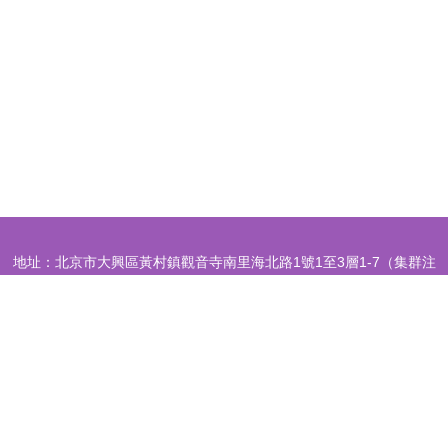
地址：北京市大興區黃村鎮觀音寺南里海北路1號1至3層1-7（集群注
冊）
電話：-
Copyright © 2026
www.bjcddk.cn
平面設計
北京宇菲鑫志科技有限公
司
平面設計
版權所有
Sitemap
感谢您访问我们的网站，您可能还对以下资源感兴趣：承德盟赫电子商务