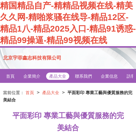
精国精品自产-精精品视频在线-精美
久久网-精啪浆骚在线导-精品12区-
精品1八-精品2025入口-精品91诱惑-
精品99操逼-精品99视频在线
北京宇菲鑫志科技有限公司
首頁
企業簡介
產品大全
聯系我們
企業信息
訪客
>
>
當前位置：
首頁
產品大全
平面彩印 專業工藝與優質服務的完
美結合
平面彩印 專業工藝與優質服務的完
美結合