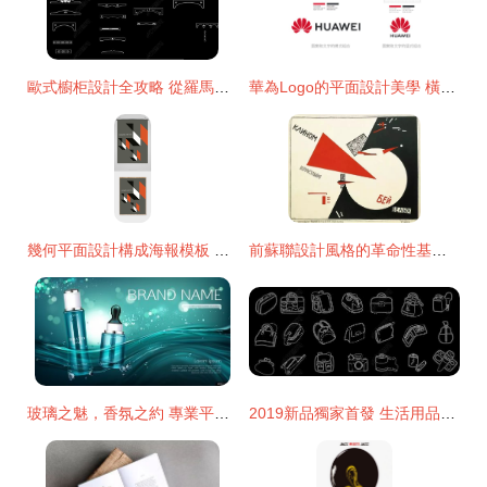
歐式櫥柜設計全攻略 從羅馬柱CAD圖庫到廚房平面設計
華為Logo的平面設計美學 橫式與豎式的戰略組合
幾何平面設計構成海報模板 編號333898-眾圖網專業設計服務解析
前蘇聯設計風格的革命性基因及其對后現代平面設計的深遠影響
玻璃之魅，香氛之約 專業平面設計賦能美妝廣告新境界
2019新品獨家首發 生活用品設計平面圖下載與專業設計服務